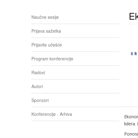
Ek
Naučne sesije
Prijava sažetka
Prijavite učešće
Program konferencije
Radovi
Autori
Sponzori
Konferencije - Arhiva
Ekonoms
lidera.
Ponosn