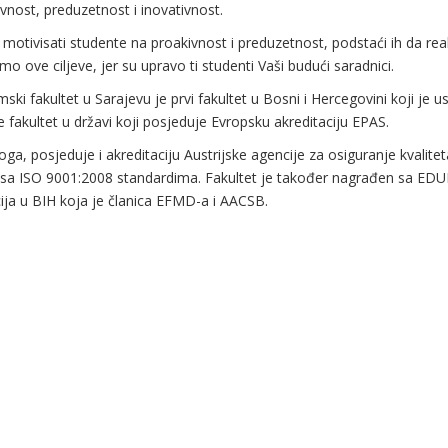
vnost, preduzetnost i inovativnost.
 motivisati studente na proakivnost i preduzetnost, podstaći ih da re
mo ove ciljeve, jer su upravo ti studenti Vaši budući saradnici.
ki fakultet u Sarajevu je prvi fakultet u Bosni i Hercegovini koji je us
je fakultet u državi koji posjeduje Evropsku akreditaciju EPAS.
ga, posjeduje i akreditaciju Austrijske agencije za osiguranje kvalite
 sa ISO 9001:2008 standardima. Fakultet je također nagrađen sa EDUN
cija u BIH koja je članica EFMD-a i AACSB.