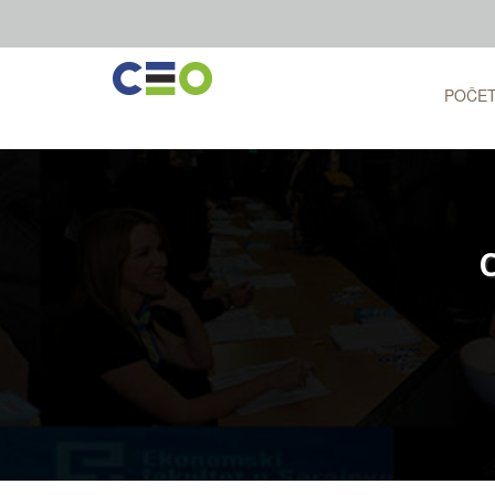
POČE
C