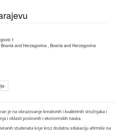
arajevu
egović 1
f Bosnia and Herzegovina , Bosnia and Herzegovina
ija
n je na obrazovanje kreativnih i kvalitetnih stručnjaka i
nja i oblasti poslovnih i ekonomskih nauka.
iviranih studenata koje kroz dodatnu edukaciju afirmiše na