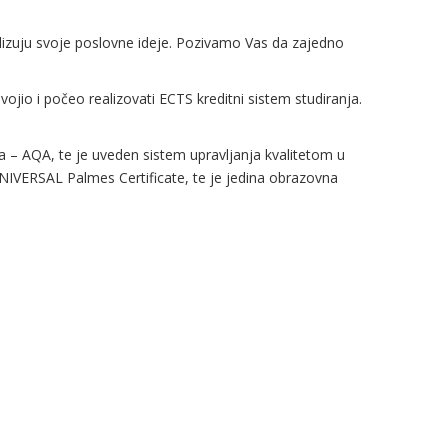
alizuju svoje poslovne ideje. Pozivamo Vas da zajedno
vojio i počeo realizovati ECTS kreditni sistem studiranja.
ta – AQA, te je uveden sistem upravljanja kvalitetom u
IVERSAL Palmes Certificate, te je jedina obrazovna