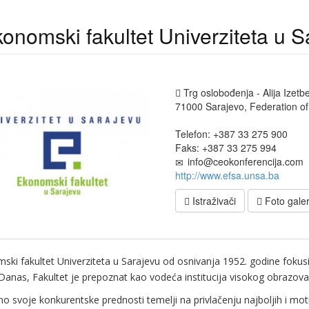
onomski fakultet Univerziteta u S
Trg oslobođenja - Alija Izetb
71000 Sarajevo, Federation o
Telefon: +387 33 275 900
Faks: +387 33 275 994
info@ceokonferencija.com
http://www.efsa.unsa.ba
Istraživači
Foto galer
ki fakultet Univerziteta u Sarajevu od osnivanja 1952. godine fokusira
 Danas, Fakultet je prepoznat kao vodeća institucija visokog obrazova
o svoje konkurentske prednosti temelji na privlačenju najboljih i mot