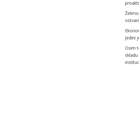
proakti
Želimo
ostvari
Ekonoms
Jedini 
Osim to
skladu
institu